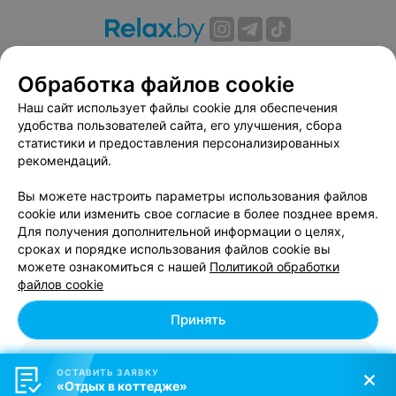
О проекте
Новости проекта
Размещение рекламы
Обработка файлов cookie
Вакансии
Публичный договор
Способы оплаты
Публичный договор по использованию сервиса
Наш сайт использует файлы cookie для обеспечения
«Афиша»
удобства пользователей сайта, его улучшения, сбора
статистики и предоставления персонализированных
Пользовательское соглашение
рекомендаций.
Написать в поддержку
Вы можете настроить параметры использования файлов
Связаться по вопросам сотрудничества
cookie или изменить свое согласие в более позднее время.
Написать руководителю relax.by
Для получения дополнительной информации о целях,
Персональные настройки cookie
сроках и порядке использования файлов cookie вы
можете ознакомиться с нашей
Политикой обработки
Обработка персональных данных
файлов cookie
Принять
© 2026 ООО «Артокс Лаб», УНП 191700409, регистрирующий орган -
Отклонить
Минский горисполком
| 220012, Республика Беларусь, г. Минск,
ОСТАВИТЬ ЗАЯВКУ
улица Толбухина, 2, пом. 16 | info@relax.by
«Отдых в коттедже»
Персональные настройки Cookie