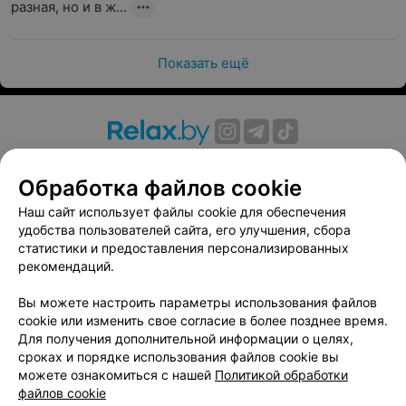
разная, но и в ж...
Показать ещё
О проекте
Новости проекта
Размещение рекламы
Обработка файлов cookie
Вакансии
Публичный договор
Способы оплаты
Публичный договор по использованию сервиса
Наш сайт использует файлы cookie для обеспечения
«Афиша»
удобства пользователей сайта, его улучшения, сбора
статистики и предоставления персонализированных
Пользовательское соглашение
рекомендаций.
Написать в поддержку
Вы можете настроить параметры использования файлов
Связаться по вопросам сотрудничества
cookie или изменить свое согласие в более позднее время.
Написать руководителю relax.by
Для получения дополнительной информации о целях,
Персональные настройки cookie
сроках и порядке использования файлов cookie вы
можете ознакомиться с нашей
Политикой обработки
Обработка персональных данных
файлов cookie