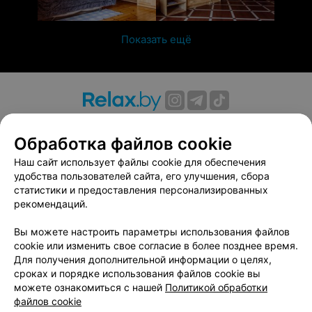
Показать ещё
О проекте
Новости проекта
Размещение рекламы
Обработка файлов cookie
Вакансии
Публичный договор
Способы оплаты
Публичный договор по использованию сервиса
Наш сайт использует файлы cookie для обеспечения
«Афиша»
удобства пользователей сайта, его улучшения, сбора
статистики и предоставления персонализированных
Пользовательское соглашение
рекомендаций.
Написать в поддержку
Вы можете настроить параметры использования файлов
Связаться по вопросам сотрудничества
cookie или изменить свое согласие в более позднее время.
Написать руководителю relax.by
Для получения дополнительной информации о целях,
Персональные настройки cookie
сроках и порядке использования файлов cookie вы
можете ознакомиться с нашей
Политикой обработки
Обработка персональных данных
файлов cookie